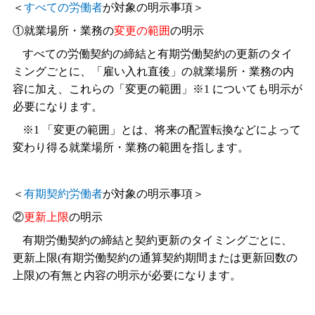
＜
すべての労働者
が対象の明示事項＞
①就業場所・業務の
変更の範囲
の明示
すべての労働契約の締結と有期労働契約の更新のタイ
ミングごとに、「雇い入れ直後」の就業場所・業務の内
容に加え、これらの「変更の範囲」※
1
についても明示が
必要になります。
※
1
「変更の範囲」とは、将来の配置転換などによって
変わり得る就業場所・業務の範囲を指します。
＜
有期契約労働者
が対象の明示事項＞
②
更新上限
の明示
有期労働契約の締結と契約更新のタイミングごとに、
更新上限
(
有期労働契約の通算契約期間または更新回数の
上限
)
の有無と内容の明示が必要になります。