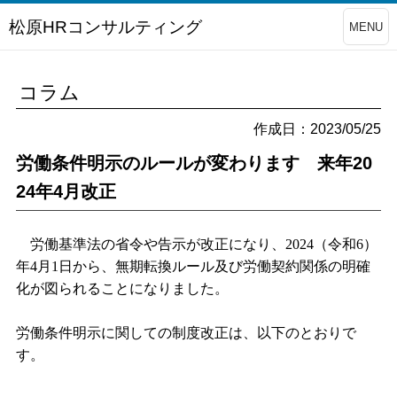
松原HRコンサルティング
MENU
コラム
作成日：2023/05/25
労働条件明示のルールが変わります 来年20
24年4月改正
労働基準法の省令や告示が改正になり、
2024
（令和
6
）
年
4
月
1
日から、無期転換ルール及び労働契約関係の明確
化が図られることになりました。
労働条件明示に関しての制度改正は、以下のとおりで
す。